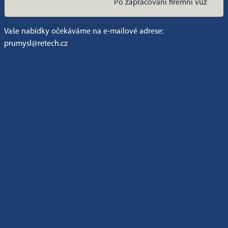
Po zapracování firemní vůz
Vaše nabídky očekáváme na e-mailové adrese:
prumysl@retech.cz