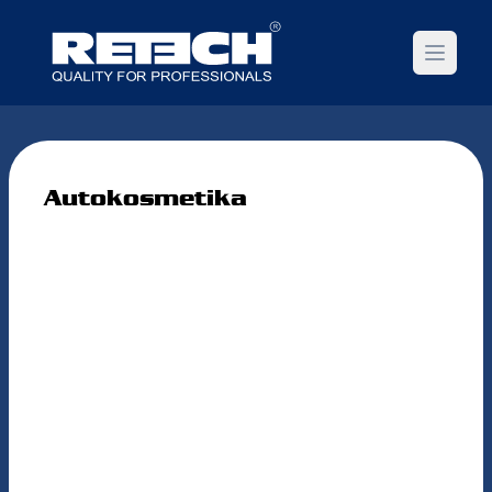
Open m
Autokosmetika