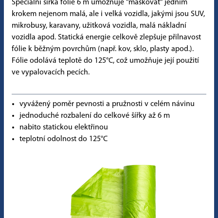
Speciální šířka fólie 6 m umožňuje "maskovat" jedním
krokem nejenom malá, ale i velká vozidla, jakými jsou SUV,
mikrobusy, karavany, užitková vozidla, malá nákladní
vozidla apod. Statická energie celkově zlepšuje přilnavost
fólie k běžným povrchům (např. kov, sklo, plasty apod.).
Fólie odolává teplotě do 125°C, což umožňuje její použití
ve vypalovacích pecích.
vyvážený poměr pevnosti a pružnosti v celém návinu
jednoduché rozbalení do celkové šířky až 6 m
nabito statickou elektřinou
teplotní odolnost do 125°C