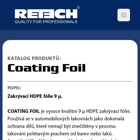
Open m
KATALOG PRODUKTŮ:
Coating Foil
POPIS:
Zakrývací HDPE fólie 9 µ.
COATING FOIL
je vysoce kvalitní 9 µ HDPE zakrývací fólie.
Používá se v automobilových lakovnách jako dokonalá
ochrana dílů, které nemají být znečištěny v procesu
lakování polétavým prachem od barev nebo laků.