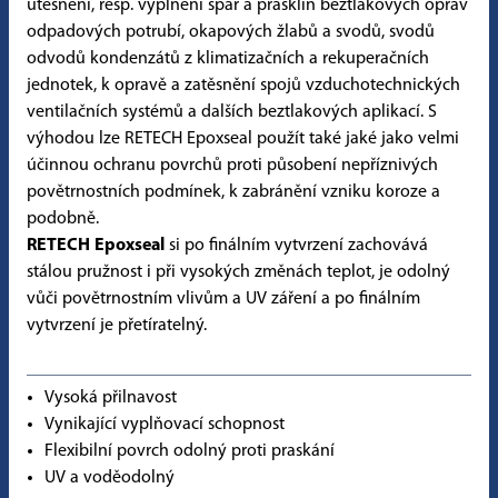
utěsnění, resp. vyplnění spár a prasklin beztlakových oprav
odpadových potrubí, okapových žlabů a svodů, svodů
odvodů kondenzátů z klimatizačních a rekuperačních
jednotek, k opravě a zatěsnění spojů vzduchotechnických
ventilačních systémů a dalších beztlakových aplikací. S
výhodou lze RETECH Epoxseal použít také jaké jako velmi
účinnou ochranu povrchů proti působení nepříznivých
povětrnostních podmínek, k zabránění vzniku koroze a
podobně.
RETECH Epoxseal
si po finálním vytvrzení zachovává
stálou pružnost i při vysokých změnách teplot, je odolný
vůči povětrnostním vlivům a UV záření a po finálním
vytvrzení je přetíratelný.
Vysoká přilnavost
Vynikající vyplňovací schopnost
Flexibilní povrch odolný proti praskání
UV a voděodolný