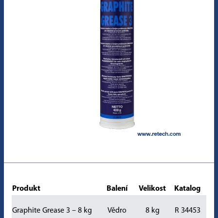
Produkt
Balení
Velikost
Katalog
Graphite Grease 3 – 8 kg
Vědro
8 kg
R 34453