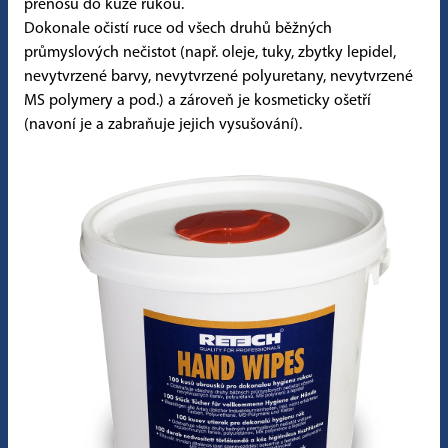
přenosu do kůže rukou.
Dokonale očistí ruce od všech druhů běžných
průmyslových nečistot (např. oleje, tuky, zbytky lepidel,
nevytvrzené barvy, nevytvrzené polyuretany, nevytvrzené
MS polymery a pod.) a zároveň je kosmeticky ošetří
(navoní je a zabraňuje jejich vysušování).