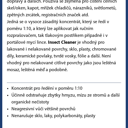
dopravy a dalších. Používá se zejména pro čištění čelních
skel/oken, kapot, mřížek chladičů, nárazníků, světlometů,
zpětných zrcátek, registračních značek atd.
Jedná se o vysoce zásaditý koncentrát, který se ředí v
poměru 1:10, a který lze aplikovat jak ručním
rozprašovačem, tak tlakovým postřikem případně i v
portálové mycí lince.
Insect Cleaner
je vhodný pro
lakované i nelakované povrchy, sklo, plasty, chromované
díly, keramické povlaky, tvrdé vosky, fólie a další. Není
vhodný pro nelakované citlivé povrchy jako jsou leštěná
mosaz, leštěná měď a podobně.
Koncentrát pro ředění v poměru 1:10
Účinně odstraňuje zbytky hmyzu, mízu ze stromů a další
organické nečistoty
Neagresivní vůči většině povrchů
Nenarušuje sklo, laky, polykarbonáty, plasty