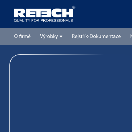
O firmě
Výrobky
Rejstřík-Dokumentace