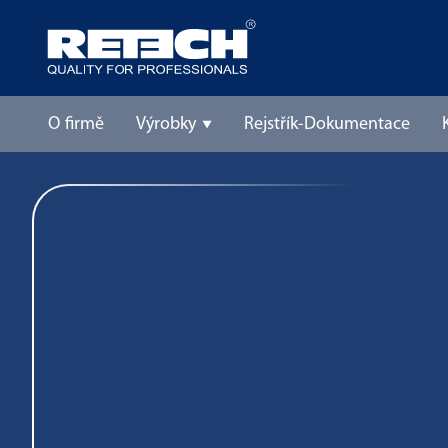
O firmě
Výrobky
Rejstřík-Dokumentace