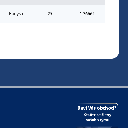
Kanystr
25 L
1 36662