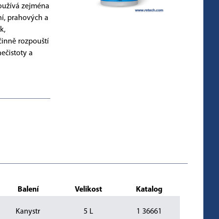
oužívá zejména
ní, prahových a
k,
inně rozpouští
ečistoty a
Balení
Velikost
Katalog
Kanystr
5 L
1 36661