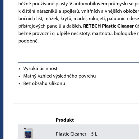
běžně používané plasty. V automobilovém průmyslu se p
k čištění nárazníků a spojlerů, vnitřních a vnějších oblože
bočních lišt, mřížek, krytů, madel, rukojetí, palubních dese
přístrojových panelů a dalších.
RETECH Plastic Cleaner
úč
běžné provozní či ulpělé nečistoty, mastnotu, biologické n
podobně.
Vysoká účinnost
Matný vzhled výsledného povrchu
Bez obsahu silikonu
Produkt
Plastic Cleaner – 5 L