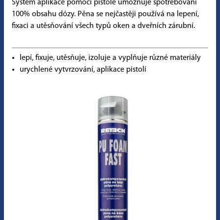
Systém aplikace pomocí pistole umožňuje spotřebování
100% obsahu dózy. Pěna se nejčastěji používá na lepení,
fixaci a utěsňování všech typů oken a dveřních zárubní.
lepí, fixuje, utěsňuje, izoluje a vyplňuje různé materiály
urychlené vytvrzování, aplikace pistolí