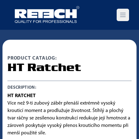
Open m
PRODUCT CATALOG:
HT Ratchet
DESCRIPTION:
HT RATCHET
Více než 9-ti zubový záběr přenáší extrémně vysoký
krouticí moment a prodlužuje životnost. Štíhlý a plochý
tvar ráčny se zesílenou konstrukcí redukuje její hmotnost a
zároveň poskytuje vysoký přenos krouticího momentu při
menší použité síle.