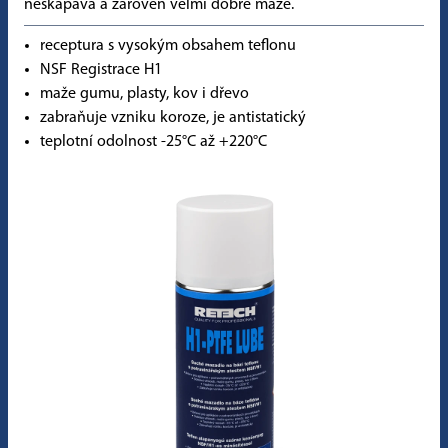
neskapává a zároveň velmi dobře maže.
receptura s vysokým obsahem teflonu
NSF Registrace H1
maže gumu, plasty, kov i dřevo
zabraňuje vzniku koroze, je antistatický
teplotní odolnost -25°C až +220°C