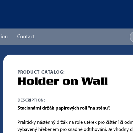
ion
Contact
PRODUCT CATALOG:
Holder on Wall
DESCRIPTION:
Stacionární držák papírových rolí "na stěnu".
Praktický nástěnný držák na role utěrek pro čištění či od
vybavený hřebenem pro snadné odtrhování. Je vhodný d