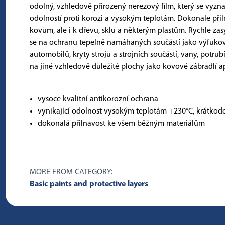
odolný, vzhledově přirozený nerezový film, který se vyzn
odolností proti korozi a vysokým teplotám. Dokonale při
kovům, ale i k dřevu, sklu a některým plastům. Rychle za
se na ochranu tepelně namáhaných součástí jako výfuko
automobilů, kryty strojů a strojních součástí, vany, potrubí
na jiné vzhledově důležité plochy jako kovové zábradlí a
vysoce kvalitní antikorozní ochrana
vynikající odolnost vysokým teplotám +230°C, krátko
dokonalá přilnavost ke všem běžným materiálům
MORE FROM CATEGORY:
Basic paints and protective layers