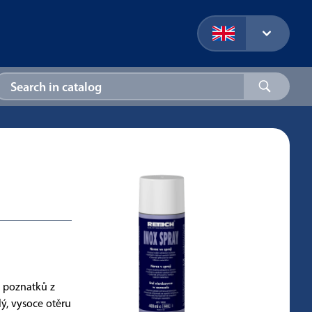
h poznatků z
lý, vysoce otěru