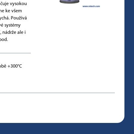
ačuje vysokou
lne ke všem
sychá. Používá
vé systémy
, nádrže ale i
pod.
době +300°C