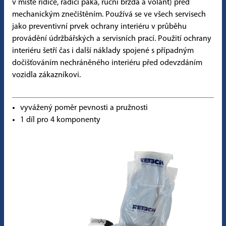
v místě řidiče, řadicí páka, ruční brzda a volant) před
mechanickým znečištěním. Používá se ve všech servisech
jako preventivní prvek ochrany interiéru v průběhu
provádění údržbářských a servisních prací. Použití ochrany
interiéru šetří čas i další náklady spojené s případným
dočišťováním nechráněného interiéru před odevzdáním
vozidla zákazníkovi.
vyvážený poměr pevnosti a pružnosti
1 díl pro 4 komponenty