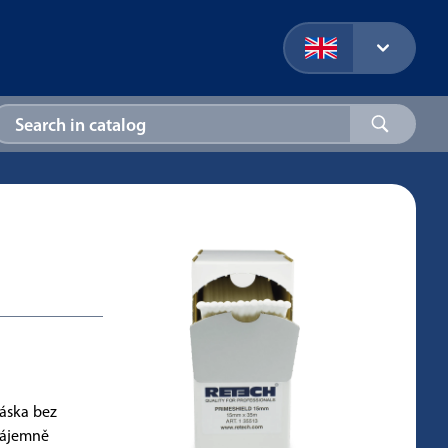
áska bez
zájemně