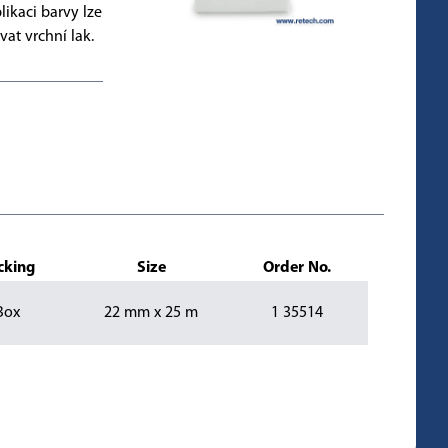
likaci barvy lze
vat vrchní lak.
cking
Size
Order No.
Box
22 mm x 25 m
1 35514