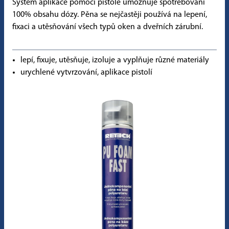
Systém aplikace pomocí pistole umožňuje spotřebování
100% obsahu dózy. Pěna se nejčastěji používá na lepení,
fixaci a utěsňování všech typů oken a dveřních zárubní.
lepí, fixuje, utěsňuje, izoluje a vyplňuje různé materiály
urychlené vytvrzování, aplikace pistolí