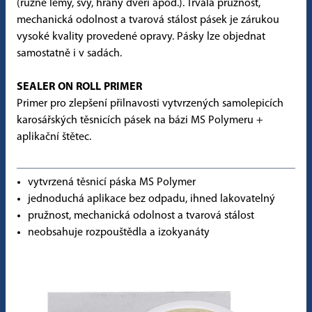
(různé lemy, švy, hrany dveří apod.). Trvalá pružnost,
mechanická odolnost a tvarová stálost pásek je zárukou
vysoké kvality provedené opravy. Pásky lze objednat
samostatně i v sadách.
SEALER ON ROLL PRIMER
Primer pro zlepšení přilnavosti vytvrzených samolepicích
karosářských těsnicích pásek na bázi MS Polymeru +
aplikační štětec.
vytvrzená těsnicí páska MS Polymer
jednoduchá aplikace bez odpadu, ihned lakovatelný
pružnost, mechanická odolnost a tvarová stálost
neobsahuje rozpouštědla a izokyanáty