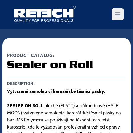
Open m
PRODUCT CATALOG:
Sealer on Roll
DESCRIPTION:
Vytvrzené samolepicí karosářské těsnicí pásky.
SEALER ON ROLL
ploché (FLATT) a půlměsícové (HALF
MOON) vytvrzené samolepicí karosářské těsnicí pásky na
bázi MS Polymeru se používají na těsnění těch míst
karoserie, kde je vyžadován profesionální vzhled opravy