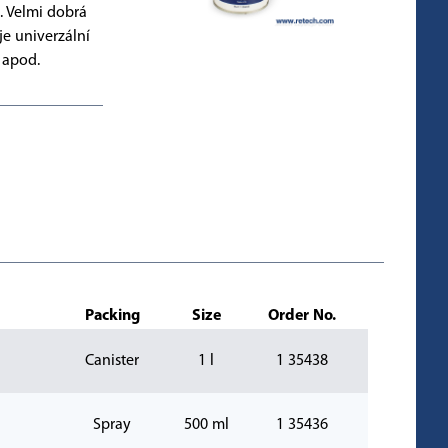
. Velmi dobrá
e univerzální
 apod.
Packing
Size
Order No.
Canister
1 l
1 35438
Spray
500 ml
1 35436