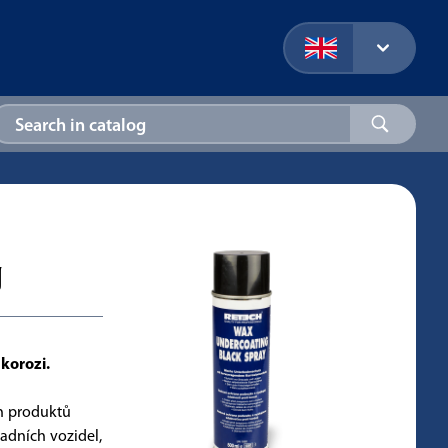
g
korozi.
h produktů
adních vozidel,