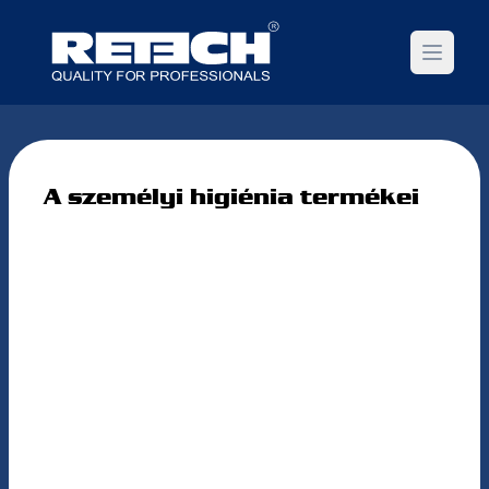
Open m
A személyi higiénia termékei