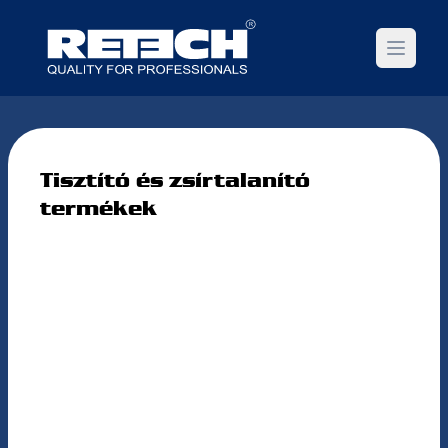
Open m
Tisztító és zsírtalanító
termékek