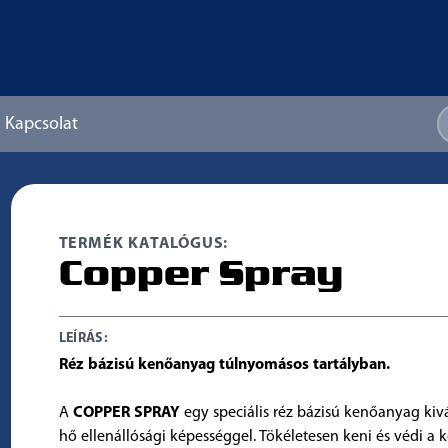
Kapcsolat
TERMÉK KATALÓGUS:
Copper Spray
LEÍRÁS:
Réz bázisú kenőanyag túlnyomásos tartályban.
A
COPPER SPRAY
egy speciális réz bázisú kenőanyag kiv
hő ellenállósági képességgel. Tökéletesen keni és védi a 