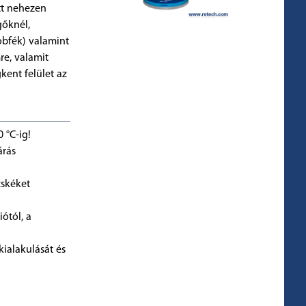
ott nehezen
gőknél,
obfék) valamint
e, valamit
kent felület az
 °C-ig!
árás
cskéket
iótól, a
ialakulását és