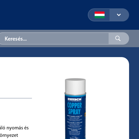
áló nyomás és
környezet