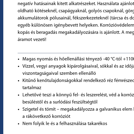
negatív hatásainak kitett alkatrészeket. Használata ajánl
oldható kötéseknél, csapágyaknál, golyós csapoknál, gör
akkumulátorok pólusainál, fékszerkezeteknél (tárcsa és d
egyéb különösen igénybevett helyeken. Korrózióvédelemr
kopás és beragadás megakadályozására is ajánlott. A meg
áramot vezeti!
Magas nyomás és hőellenállási tényező -40 °C-tól +1100
Vízzel, vegyi anyagok kipárolgásaival, sókkal és az időj
viszontagságaival szemben ellenálló
Kitűnő kenőtulajdonságokkal rendelkező réz fémrésze
tartalmaz
Lehetővé teszi a könnyű fel- és leszerelést, véd a korróz
besüléstől és a surlódási feszültségtől
Szigetel és tömít – megakadályozza a galvanikus elem k
a rákövetkező korróziót
Nem folyik le és a felhasználása takarékos