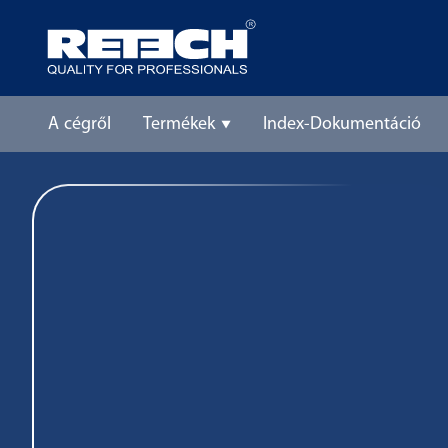
A cégről
Termékek
Index-Dokumentáció