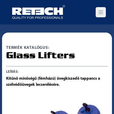
Open m
TERMÉK KATALÓGUS:
Glass Lifters
LEÍRÁS:
Kitűnő minőségű (fémházú) üvegkiszedő tappancs a
szélvédőüvegek lecserélésére.