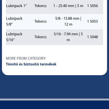
Lubripack 1"
Tekercs
1 - 25.40 mm | 5 m
1 S056
Lubripack
5/8 - 15.88 mm |
Tekercs
1 S053
5/8"
12 m
Lubripack
5/16 - 7.94 mm | 5
Tekercs
1 S048
5/16"
m
MORE FROM CATEGORY:
Tömítő és biztosító termékek