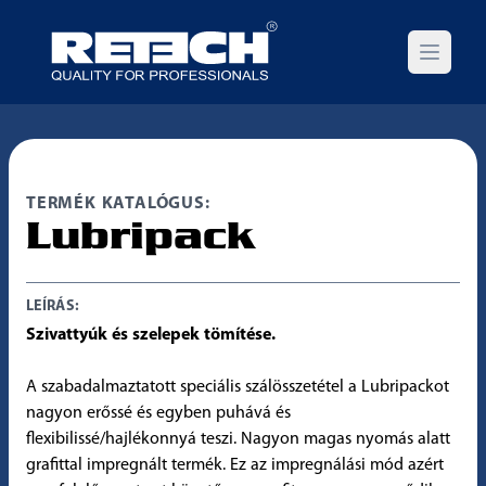
Open m
TERMÉK KATALÓGUS:
Lubripack
LEÍRÁS:
Szivattyúk és szelepek tömítése.
A szabadalmaztatott speciális szálösszetétel a Lubripackot
nagyon erőssé és egyben puhává és
flexibilissé/hajlékonnyá teszi. Nagyon magas nyomás alatt
grafittal impregnált termék. Ez az impregnálási mód azért