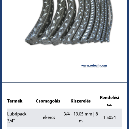
Rendelési
Termék
Csomagolás
Kiszerelés
sz.
Lubripack
3/4 - 19.05 mm | 8
Tekercs
1 S054
3/4"
m