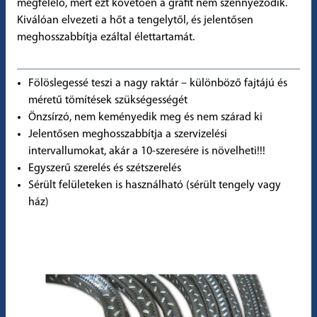
megfelelő, mert ezt követően a grafit nem szennyeződik.
Kiválóan elvezeti a hőt a tengelytől, és jelentősen
meghosszabbítja ezáltal élettartamát.
Fölöslegessé teszi a nagy raktár – különböző fajtájú és
méretű tömítések szükségességét
Önzsírzó, nem keményedik meg és nem szárad ki
Jelentősen meghosszabbítja a szervizelési
intervallumokat, akár a 10-szeresére is növelheti!!!
Egyszerű szerelés és szétszerelés
Sérült felületeken is használható (sérült tengely vagy
ház)