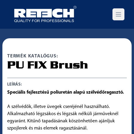
Open m
TERMÉK KATALÓGUS:
PU FIX Brush
LEÍRÁS:
Speciális fejlesztésű poliuretán alapú szélvédőragasztó.
A szélvédők, illetve üvegek cseréjénél használható.
Alkalmazható légzsákos és légzsák nélküli járműveknél
egyaránt. Kitűnő tapadásának köszönhetően ajánljuk
szpojlerek és más elemek ragasztásánál.