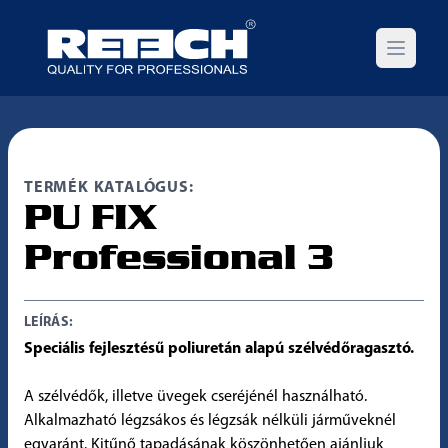
Open m
TERMÉK KATALÓGUS:
PU FIX
Professional 3
LEÍRÁS:
Speciális fejlesztésű poliuretán alapú szélvédőragasztó.
A szélvédők, illetve üvegek cseréjénél használható.
Alkalmazható légzsákos és légzsák nélküli járműveknél
egyaránt. Kitűnő tapadásának köszönhetően ajánljuk