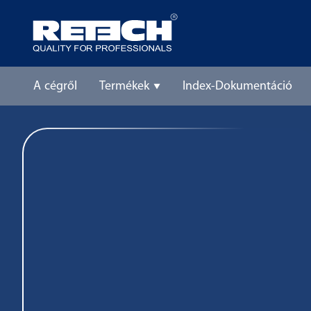
A cégről
Termékek
Index-Dokumentáció