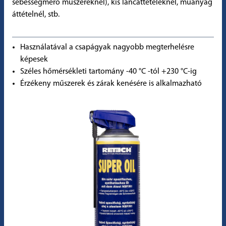
sebességmérő műszereknél), kis láncáttételeknél, műanyag
áttételnél, stb.
Használatával a csapágyak nagyobb megterhelésre
képesek
Széles hőmérsékleti tartomány -40 °C -tól +230 °C-ig
Érzékeny műszerek és zárak kenésére is alkalmazható