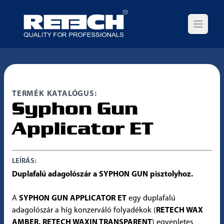
Open m
TERMÉK KATALÓGUS:
Syphon Gun
Applicator ET
LEÍRÁS:
Duplafalú adagolószár a SYPHON GUN pisztolyhoz.
A
SYPHON GUN APPLICATOR ET
egy duplafalú
adagolószár a híg konzerváló folyadékok (
RETECH WAX
AMBER, RETECH WAXIN TRANSPARENT
) egyenletes