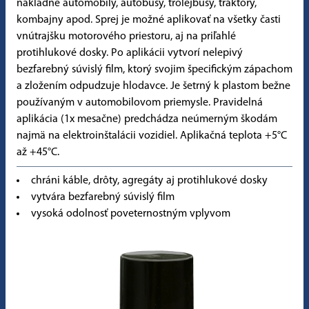
nákladné automobily, autobusy, trolejbusy, traktory,
kombajny apod. Sprej je možné aplikovať na všetky časti
vnútrajšku motorového priestoru, aj na priľahlé
protihlukové dosky. Po aplikácii vytvorí nelepivý
bezfarebný súvislý film, ktorý svojim špecifickým zápachom
a zložením odpudzuje hlodavce. Je šetrný k plastom bežne
používaným v automobilovom priemysle. Pravidelná
aplikácia (1x mesačne) predchádza neúmerným škodám
najmä na elektroinštalácii vozidiel. Aplikačná teplota +5°C
až +45°C.
chráni káble, drôty, agregáty aj protihlukové dosky
vytvára bezfarebný súvislý film
vysoká odolnosť poveternostným vplyvom