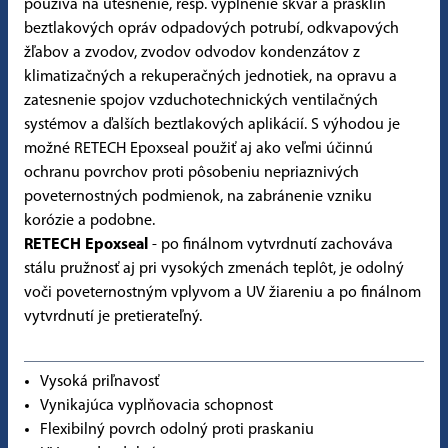
používa na utesnenie, resp. vyplnenie škvár a prasklín
beztlakových opráv odpadových potrubí, odkvapových
žľabov a zvodov, zvodov odvodov kondenzátov z
klimatizačných a rekuperačných jednotiek, na opravu a
zatesnenie spojov vzduchotechnických ventilačných
systémov a ďalších beztlakových aplikácií. S výhodou je
možné RETECH Epoxseal použiť aj ako veľmi účinnú
ochranu povrchov proti pôsobeniu nepriaznivých
poveternostných podmienok, na zabránenie vzniku
korózie a podobne.
RETECH Epoxseal
- po finálnom vytvrdnutí zachováva
stálu pružnosť aj pri vysokých zmenách teplôt, je odolný
voči poveternostným vplyvom a UV žiareniu a po finálnom
vytvrdnutí je pretierateľný.
Vysoká priľnavosť
Vynikajúca vyplňovacia schopnost
Flexibilný povrch odolný proti praskaniu