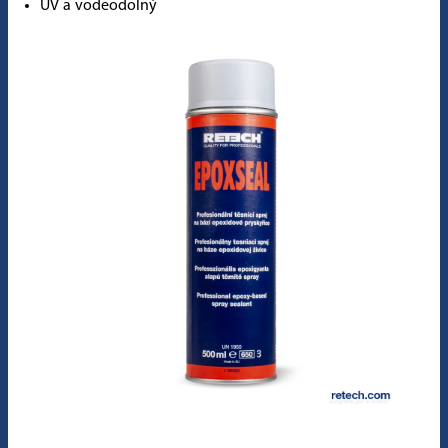
UV a vodeodolný