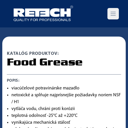
Open m
KATALÓG PRODUKTOV:
Food Grease
POPIS:
viacúčelové potravinárske mazadlo
netoxické a splňuje najprísnejšie požiadavky noriem NSF
/ H1
vytláča vodu, chráni proti korózii
teplotná odolnosť -25°C až +220°C
vynikajúca mechanická stálosť