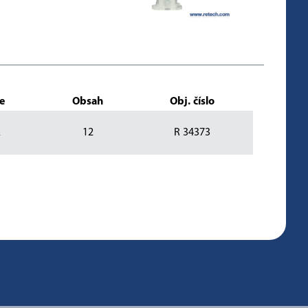
e
Obsah
Obj. číslo
k
12
R 34373