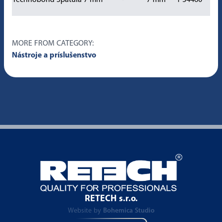
Technobond Spatula 7 mm
-
7 mm
1 34460
MORE FROM CATEGORY:
Nástroje a príslušenstvo
RETECH s.r.o.
Website by
Bohemica Studio