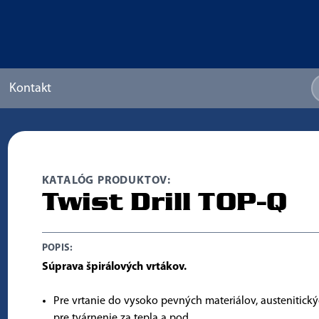
Kontakt
KATALÓG PRODUKTOV:
Twist Drill TOP-Q
POPIS:
Súprava špirálových vrtákov.
Pre vrtanie do vysoko pevných materiálov, austenitickýc
pre tvárnenie za tepla a pod.