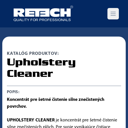
Open m
KATALÓG PRODUKTOV:
Upholstery
Cleaner
POPIS:
Koncentrát pre šetrné čistenie silne znečistených
povrchov.
UPHOLSTERY CLEANER
je koncentrát pre šetrné čistenie
silne znečistených plôch. Pre svoje vynikajúce čistiace