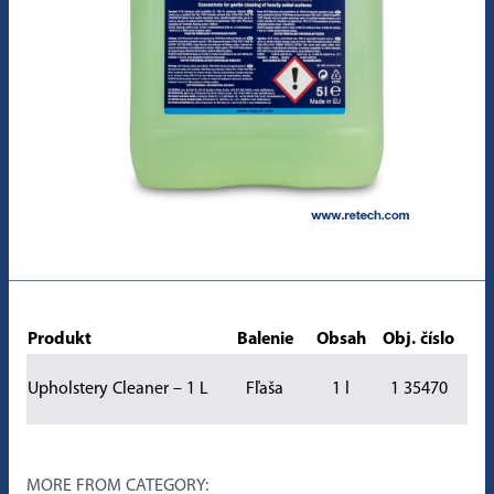
Produkt
Balenie
Obsah
Obj. číslo
Upholstery Cleaner – 1 L
Fľaša
1 l
1 35470
MORE FROM CATEGORY: