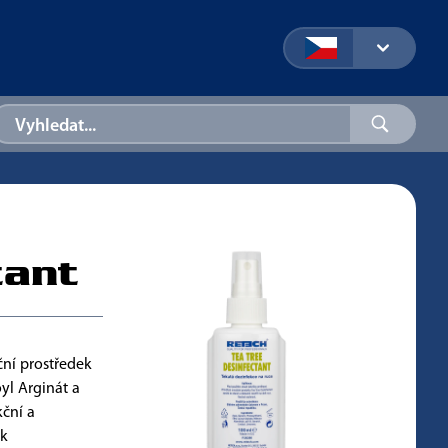
tant
ční prostředek
yl Arginát a
ční a
 k