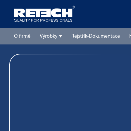
O firmě
Výrobky
Rejstřík-Dokumentace